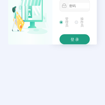
管
操
理
作
员
员
登 录